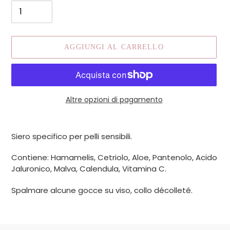
AGGIUNGI AL CARRELLO
Altre opzioni di pagamento
Inserimento
del
Siero specifico per pelli sensibili.
prodotto
nel
Contiene: Hamamelis, Cetriolo, Aloe, Pantenolo, Acido
carrello
Jaluronico, Malva, Calendula, Vitamina C.
Spalmare alcune gocce su viso, collo décolleté.