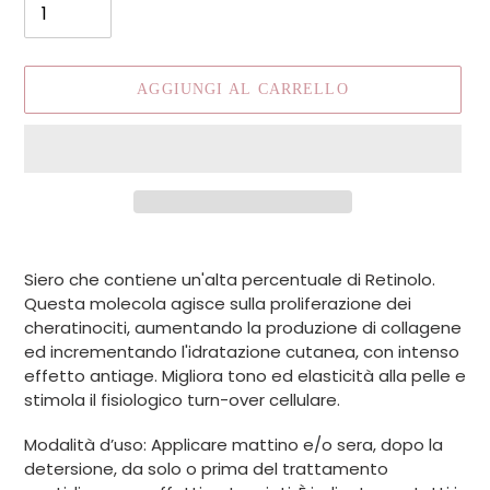
AGGIUNGI AL CARRELLO
Inserimento
del
Siero che contiene un'alta percentuale di Retinolo.
prodotto
Questa molecola agisce sulla proliferazione dei
nel
cheratinociti, aumentando la produzione di collagene
carrello
ed incrementando l'idratazione cutanea, con intenso
effetto antiage. Migliora tono ed elasticità alla pelle e
stimola il fisiologico turn-over cellulare.
Modalità d’uso: Applicare mattino e/o sera, dopo la
detersione, da solo o prima del trattamento