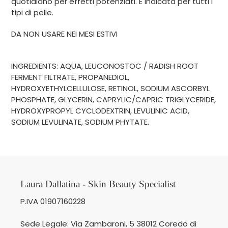
quotidiano per effetti potenziati. È indicata per tutti i
tipi di pelle.
DA NON USARE NEI MESI ESTIVI
INGREDIENTS: AQUA, LEUCONOSTOC / RADISH ROOT
FERMENT FILTRATE, PROPANEDIOL,
HYDROXYETHYLCELLULOSE, RETINOL, SODIUM ASCORBYL
PHOSPHATE, GLYCERIN, CAPRYLIC/CAPRIC TRIGLYCERIDE,
HYDROXYPROPYL CYCLODEXTRIN, LEVULINIC ACID,
SODIUM LEVULINATE, SODIUM PHYTATE.
Laura Dallatina - Skin Beauty Specialist
P.IVA 01907160228
Sede Legale: Via Zambaroni, 5 38012 Coredo di