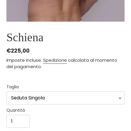
Schiena
Prezzo
€225,00
di
Imposte incluse.
Spedizione
calcolata al momento
listino
del pagamento.
Taglia
Quantità