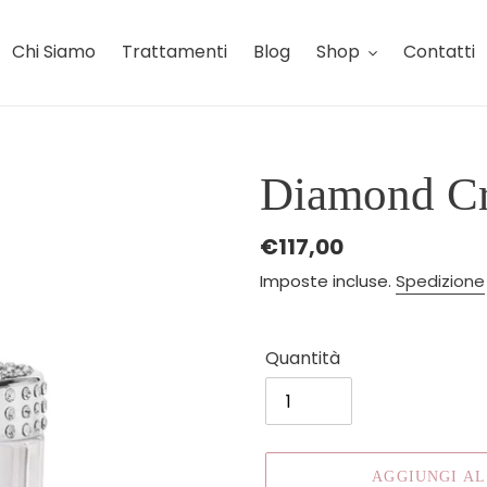
Chi Siamo
Trattamenti
Blog
Shop
Contatti
Diamond Cr
Prezzo
€117,00
di
Imposte incluse.
Spedizione
listino
Quantità
AGGIUNGI A