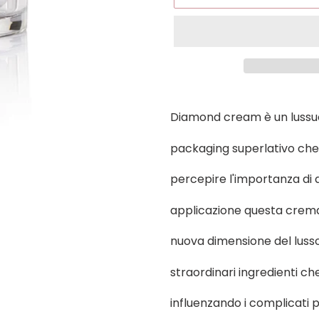
Inserimento
del
Diamond cream è un lussu
prodotto
nel
packaging superlativo che,
carrello
percepire l'importanza di 
applicazione questa crema
nuova dimensione del lusso
straordinari ingredienti ch
influenzando i complicati p