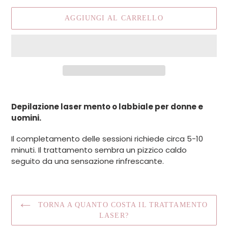
AGGIUNGI AL CARRELLO
Inserimento
del
Depilazione laser mento o labbiale per donne e
prodotto
uomini.
nel
carrello
Il completamento delle sessioni richiede circa 5-10
minuti. Il trattamento sembra un pizzico caldo
seguito da una sensazione rinfrescante.
TORNA A QUANTO COSTA IL TRATTAMENTO
LASER?